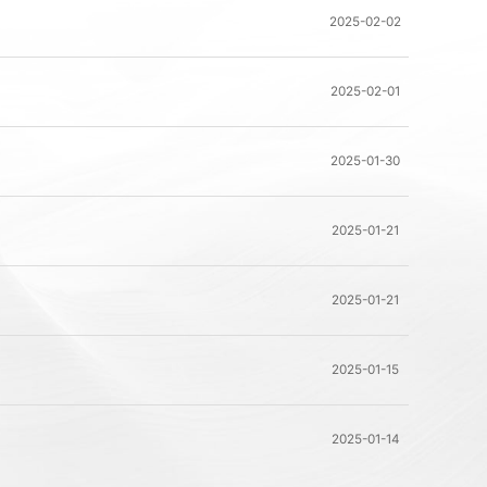
2025-02-02
2025-02-01
2025-01-30
2025-01-21
2025-01-21
2025-01-15
2025-01-14