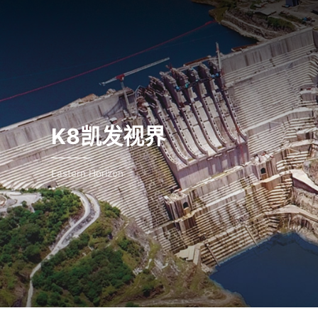
K8凯发视界
Eastern Horizon