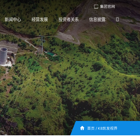
集团官网
新闻中心
经营发展
投资者关系
信息披露
首页
/
K8凯发视界