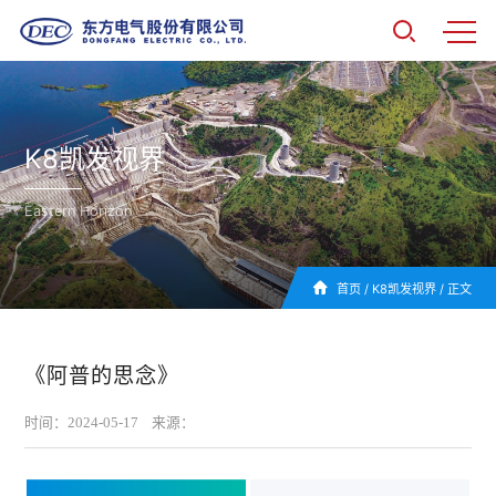
K8凯发视界
Eastern Horizon
首页
/
K8凯发视界
/
正文
《阿普的思念》
时间：2024-05-17 来源：